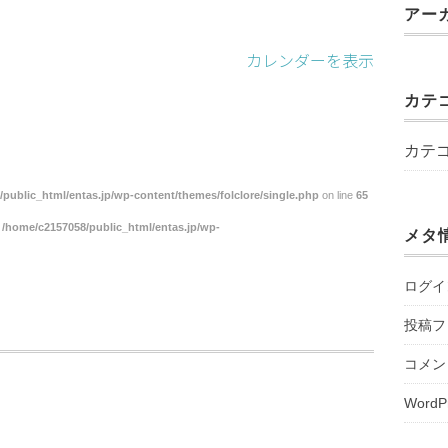
アー
カレンダーを表示
カテ
カテ
public_html/entas.jp/wp-content/themes/folclore/single.php
on line
65
n
/home/c2157058/public_html/entas.jp/wp-
メタ
ログイ
投稿フ
コメン
WordP