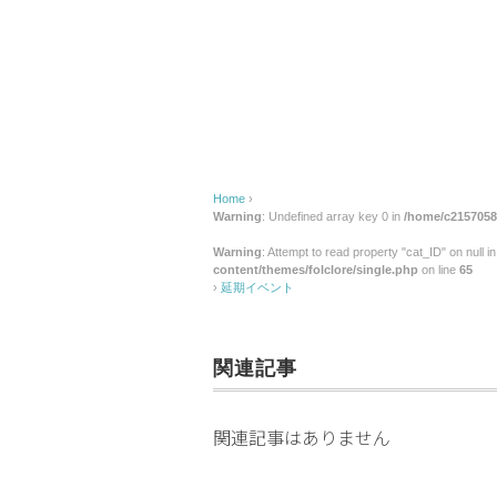
ト
Home
›
Warning
: Undefined array key 0 in
/home/c2157058/
Warning
: Attempt to read property "cat_ID" on null i
content/themes/folclore/single.php
on line
65
›
延期イベント
関連記事
関連記事はありません