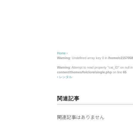
Home
›
Warning
: Undefined array key 0 in
/home/c2157058/
Warning
: Attempt to read property "cat_ID" on null i
content/themes/folclore/single.php
on line
65
›
レンタル
関連記事
関連記事はありません