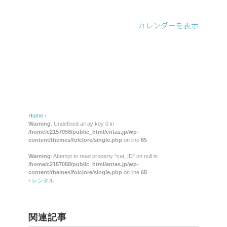
カレンダーを表示
Home
›
Warning
: Undefined array key 0 in
/home/c2157058/public_html/entas.jp/wp-
content/themes/folclore/single.php
on line
65
Warning
: Attempt to read property "cat_ID" on null in
/home/c2157058/public_html/entas.jp/wp-
content/themes/folclore/single.php
on line
65
›
レンタル
関連記事