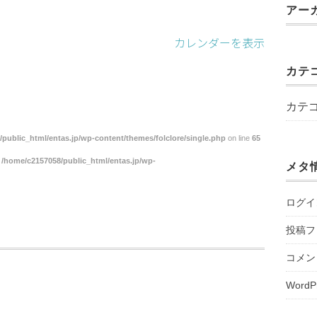
アー
カレンダーを表示
カテ
カテ
public_html/entas.jp/wp-content/themes/folclore/single.php
on line
65
n
/home/c2157058/public_html/entas.jp/wp-
メタ
ログイ
投稿フ
コメン
WordP