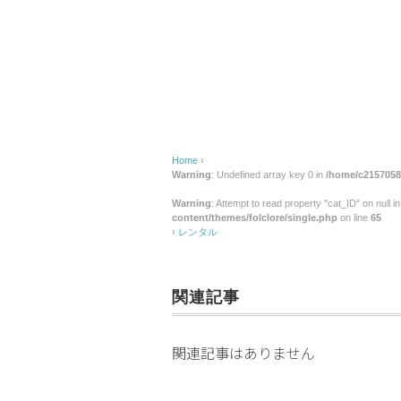
Home
›
Warning
: Undefined array key 0 in
/home/c2157058/
Warning
: Attempt to read property "cat_ID" on null i
content/themes/folclore/single.php
on line
65
›
レンタル
関連記事
関連記事はありません