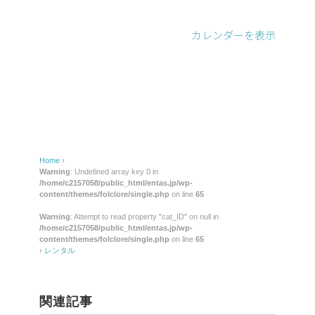
カレンダーを表示
Home
›
Warning
: Undefined array key 0 in
/home/c2157058/public_html/entas.jp/wp-
content/themes/folclore/single.php
on line
65
Warning
: Attempt to read property "cat_ID" on null in
/home/c2157058/public_html/entas.jp/wp-
content/themes/folclore/single.php
on line
65
›
レンタル
関連記事