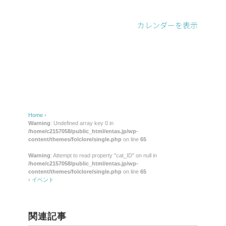
カレンダーを表示
Home
›
Warning
: Undefined array key 0 in
/home/c2157058/public_html/entas.jp/wp-
content/themes/folclore/single.php
on line
65
Warning
: Attempt to read property "cat_ID" on null in
/home/c2157058/public_html/entas.jp/wp-
content/themes/folclore/single.php
on line
65
›
イベント
関連記事