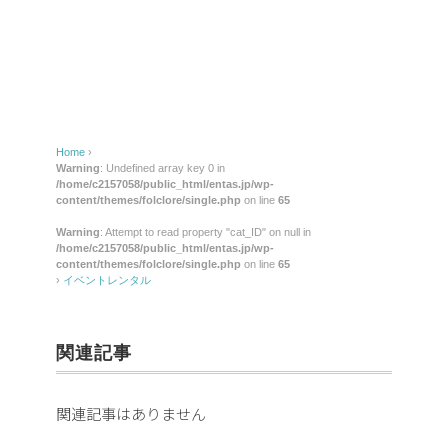
レ
ン
タ
ル
Home
›
Warning
: Undefined array key 0 in
/home/c2157058/public_html/entas.jp/wp-
content/themes/folclore/single.php
on line
65
Warning
: Attempt to read property "cat_ID" on null in
/home/c2157058/public_html/entas.jp/wp-
content/themes/folclore/single.php
on line
65
›
イベントレンタル
関連記事
関連記事はありません