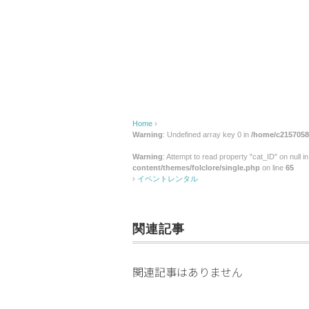
ン
タ
ル
Home
›
Warning
: Undefined array key 0 in
/home/c2157058/
Warning
: Attempt to read property "cat_ID" on null i
content/themes/folclore/single.php
on line
65
›
イベントレンタル
関連記事
関連記事はありません