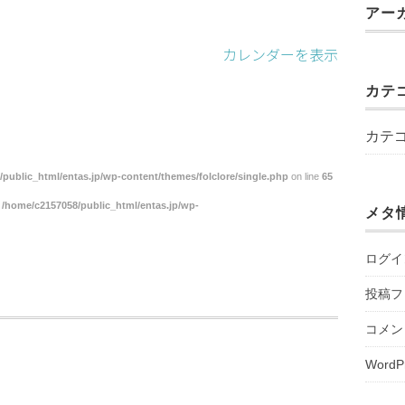
アー
カレンダーを表示
カテ
カテ
public_html/entas.jp/wp-content/themes/folclore/single.php
on line
65
n
/home/c2157058/public_html/entas.jp/wp-
メタ
ログイ
投稿フ
コメン
WordP