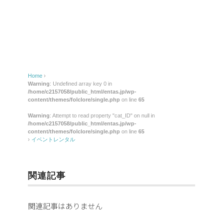
レ
ン
タ
ル
Home
›
Warning
: Undefined array key 0 in
/home/c2157058/public_html/entas.jp/wp-
content/themes/folclore/single.php
on line
65
Warning
: Attempt to read property "cat_ID" on null in
/home/c2157058/public_html/entas.jp/wp-
content/themes/folclore/single.php
on line
65
›
イベントレンタル
関連記事
関連記事はありません