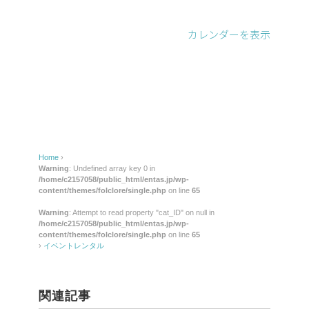
レ
ン
カレンダーを表示
タ
ル
Home
›
Warning
: Undefined array key 0 in
/home/c2157058/public_html/entas.jp/wp-
content/themes/folclore/single.php
on line
65
Warning
: Attempt to read property "cat_ID" on null in
/home/c2157058/public_html/entas.jp/wp-
content/themes/folclore/single.php
on line
65
›
イベントレンタル
関連記事