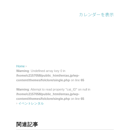
レ
ン
カレンダーを表示
タ
ル
Home
›
Warning
: Undefined array key 0 in
/home/c2157058/public_html/entas.jp/wp-
content/themes/folclore/single.php
on line
65
Warning
: Attempt to read property "cat_ID" on null in
/home/c2157058/public_html/entas.jp/wp-
content/themes/folclore/single.php
on line
65
›
イベントレンタル
関連記事