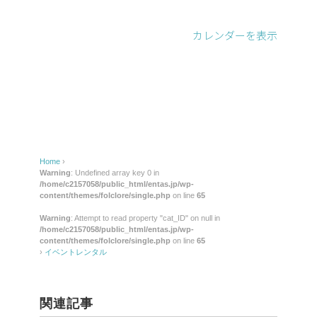
レ
ン
カレンダーを表示
タ
ル
Home
›
Warning
: Undefined array key 0 in
/home/c2157058/public_html/entas.jp/wp-
content/themes/folclore/single.php
on line
65
Warning
: Attempt to read property "cat_ID" on null in
/home/c2157058/public_html/entas.jp/wp-
content/themes/folclore/single.php
on line
65
›
イベントレンタル
関連記事