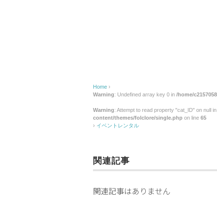
ン
タ
ル
Home
›
Warning
: Undefined array key 0 in
/home/c2157058/
Warning
: Attempt to read property "cat_ID" on null i
content/themes/folclore/single.php
on line
65
›
イベントレンタル
関連記事
関連記事はありません