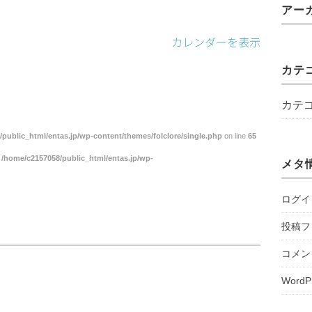
アー
カレンダーを表示
カテ
カテ
public_html/entas.jp/wp-content/themes/folclore/single.php
on line
65
n
/home/c2157058/public_html/entas.jp/wp-
メタ
ログイ
投稿フ
コメン
WordP