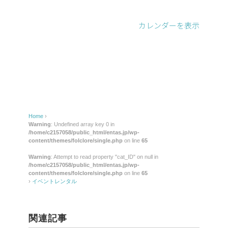
レ
ン
カレンダーを表示
タ
ル
Home
›
Warning
: Undefined array key 0 in
/home/c2157058/public_html/entas.jp/wp-
content/themes/folclore/single.php
on line
65
Warning
: Attempt to read property "cat_ID" on null in
/home/c2157058/public_html/entas.jp/wp-
content/themes/folclore/single.php
on line
65
›
イベントレンタル
関連記事