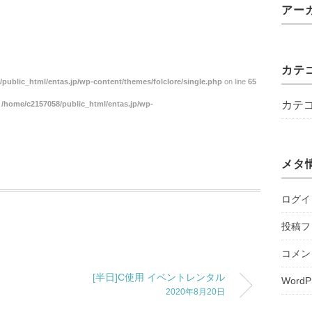
アー
カテ
public_html/entas.jp/wp-content/themes/folclore/single.php
on line
65
カテ
n
/home/c2157058/public_html/entas.jp/wp-
メタ
ログイ
投稿フ
コメン
[半日]C使用 イベントレンタル
WordP
2020年8月20日