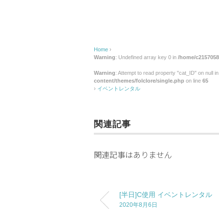
ン
タ
ル
Home
›
Warning
: Undefined array key 0 in
/home/c2157058/
Warning
: Attempt to read property "cat_ID" on null i
content/themes/folclore/single.php
on line
65
›
イベントレンタル
関連記事
関連記事はありません
[半日]C使用 イベントレンタル
2020年8月6日