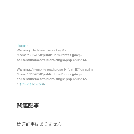
レ
ン
タ
ル
Home
›
Warning
: Undefined array key 0 in
/home/c2157058/public_html/entas.jp/wp-
content/themes/folclore/single.php
on line
65
Warning
: Attempt to read property "cat_ID" on null in
/home/c2157058/public_html/entas.jp/wp-
content/themes/folclore/single.php
on line
65
›
イベントレンタル
関連記事
関連記事はありません