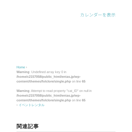
レ
ン
カレンダーを表示
タ
ル
Home
›
Warning
: Undefined array key 0 in
/home/c2157058/public_html/entas.jp/wp-
content/themes/folclore/single.php
on line
65
Warning
: Attempt to read property "cat_ID" on null in
/home/c2157058/public_html/entas.jp/wp-
content/themes/folclore/single.php
on line
65
›
イベントレンタル
関連記事