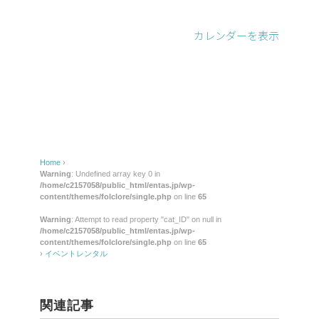
レ
ン
カレンダーを表示
タ
ル
Home
›
Warning
: Undefined array key 0 in
/home/c2157058/public_html/entas.jp/wp-
content/themes/folclore/single.php
on line
65
Warning
: Attempt to read property "cat_ID" on null in
/home/c2157058/public_html/entas.jp/wp-
content/themes/folclore/single.php
on line
65
›
イベントレンタル
関連記事