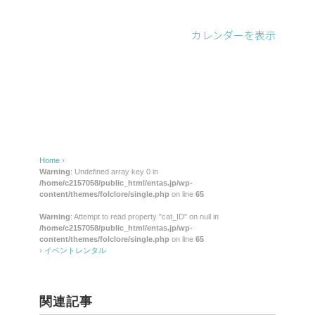
レ
ン
カレンダーを表示
タ
ル
Home
›
Warning
: Undefined array key 0 in
/home/c2157058/public_html/entas.jp/wp-
content/themes/folclore/single.php
on line
65
Warning
: Attempt to read property "cat_ID" on null in
/home/c2157058/public_html/entas.jp/wp-
content/themes/folclore/single.php
on line
65
›
イベントレンタル
関連記事