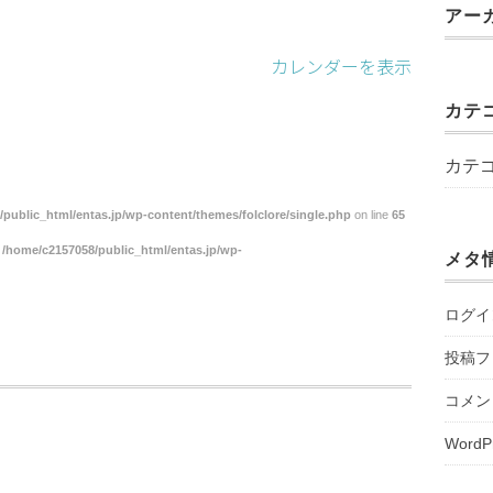
アー
カレンダーを表示
カテ
カテ
public_html/entas.jp/wp-content/themes/folclore/single.php
on line
65
n
/home/c2157058/public_html/entas.jp/wp-
メタ
ログイ
投稿フ
コメン
WordP