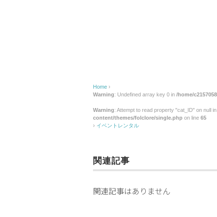
ン
タ
ル
Home
›
Warning
: Undefined array key 0 in
/home/c2157058/
Warning
: Attempt to read property "cat_ID" on null i
content/themes/folclore/single.php
on line
65
›
イベントレンタル
関連記事
関連記事はありません