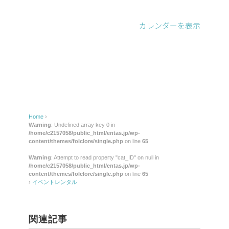
レ
ン
カレンダーを表示
タ
ル
Home
›
Warning
: Undefined array key 0 in
/home/c2157058/public_html/entas.jp/wp-
content/themes/folclore/single.php
on line
65
Warning
: Attempt to read property "cat_ID" on null in
/home/c2157058/public_html/entas.jp/wp-
content/themes/folclore/single.php
on line
65
›
イベントレンタル
関連記事