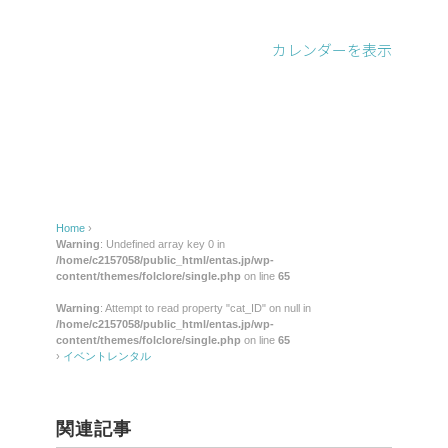
レ
ン
カレンダーを表示
タ
ル
Home
›
Warning
: Undefined array key 0 in
/home/c2157058/public_html/entas.jp/wp-
content/themes/folclore/single.php
on line
65
Warning
: Attempt to read property "cat_ID" on null in
/home/c2157058/public_html/entas.jp/wp-
content/themes/folclore/single.php
on line
65
›
イベントレンタル
関連記事