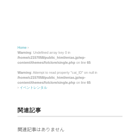
レ
ン
タ
ル
Home
›
Warning
: Undefined array key 0 in
/home/c2157058/public_html/entas.jp/wp-
content/themes/folclore/single.php
on line
65
Warning
: Attempt to read property "cat_ID" on null in
/home/c2157058/public_html/entas.jp/wp-
content/themes/folclore/single.php
on line
65
›
イベントレンタル
関連記事
関連記事はありません