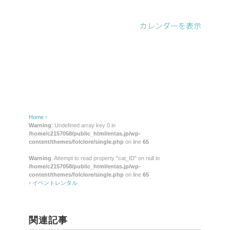
レ
ン
カレンダーを表示
タ
ル
Home
›
Warning
: Undefined array key 0 in
/home/c2157058/public_html/entas.jp/wp-
content/themes/folclore/single.php
on line
65
Warning
: Attempt to read property "cat_ID" on null in
/home/c2157058/public_html/entas.jp/wp-
content/themes/folclore/single.php
on line
65
›
イベントレンタル
関連記事