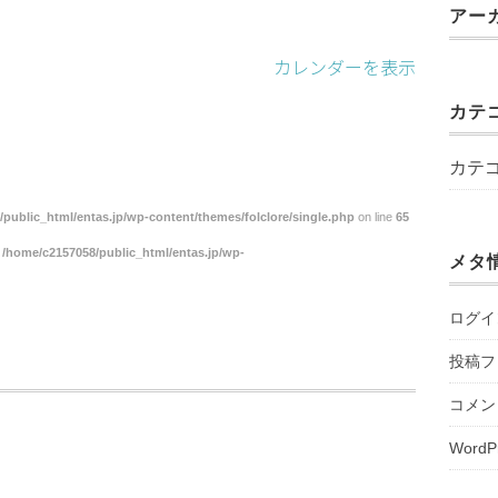
アー
カレンダーを表示
カテ
カテ
public_html/entas.jp/wp-content/themes/folclore/single.php
on line
65
n
/home/c2157058/public_html/entas.jp/wp-
メタ
ログイ
投稿フ
コメン
WordP