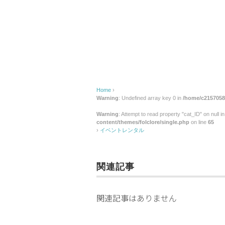
ン
タ
ル
Home
›
Warning
: Undefined array key 0 in
/home/c2157058/
Warning
: Attempt to read property "cat_ID" on null i
content/themes/folclore/single.php
on line
65
›
イベントレンタル
関連記事
関連記事はありません