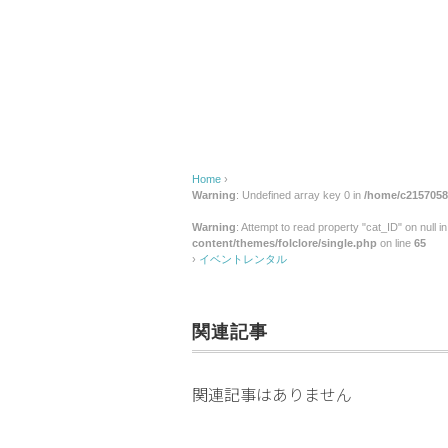
ン
タ
ル
Home
›
Warning
: Undefined array key 0 in
/home/c2157058/
Warning
: Attempt to read property "cat_ID" on null i
content/themes/folclore/single.php
on line
65
›
イベントレンタル
関連記事
関連記事はありません