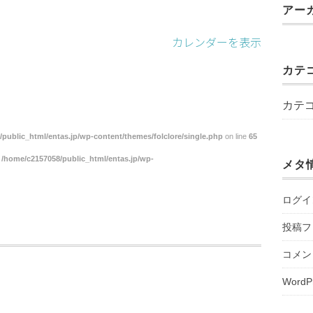
アー
カレンダーを表示
カテ
カテ
public_html/entas.jp/wp-content/themes/folclore/single.php
on line
65
n
/home/c2157058/public_html/entas.jp/wp-
メタ
ログイ
投稿フ
コメン
WordP