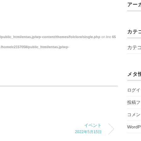
アー
カテ
public_html/entas.jp/wp-content/themes/folclore/single.php
on line
65
カテ
n
/home/c2157058/public_html/entas.jp/wp-
メタ
ログイ
投稿フ
コメン
イベント
WordP
2022年5月15日