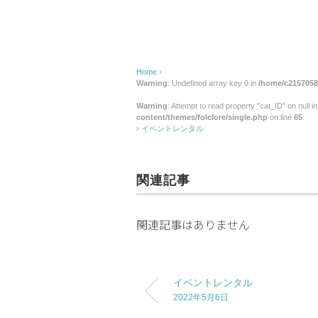
ン
タ
ル
Home
›
Warning
: Undefined array key 0 in
/home/c2157058/
Warning
: Attempt to read property "cat_ID" on null i
content/themes/folclore/single.php
on line
65
›
イベントレンタル
関連記事
関連記事はありません
イベントレンタル
2022年5月6日