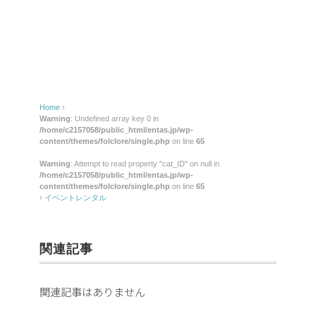
レ
ン
タ
ル
Home
›
Warning
: Undefined array key 0 in
/home/c2157058/public_html/entas.jp/wp-
content/themes/folclore/single.php
on line
65
Warning
: Attempt to read property "cat_ID" on null in
/home/c2157058/public_html/entas.jp/wp-
content/themes/folclore/single.php
on line
65
›
イベントレンタル
関連記事
関連記事はありません