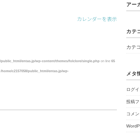
アー
カレンダーを表示
カテ
カテ
public_html/entas.jp/wp-content/themes/folclore/single.php
on line
65
n
/home/c2157058/public_html/entas.jp/wp-
メタ
ログイ
投稿フ
コメン
WordP