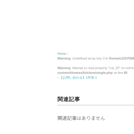
せ】
1
件
有
り
Home
›
Warning
: Undefined array key 0 in
/home/c2157058/
Warning
: Attempt to read property "cat_ID" on null i
content/themes/folclore/single.php
on line
65
›
【お問い合わせ】1件有り
関連記事
関連記事はありません