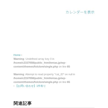
わ
せ】
カレンダーを表示
1
件
有
り
Home
›
Warning
: Undefined array key 0 in
/home/c2157058/public_html/entas.jp/wp-
content/themes/folclore/single.php
on line
65
Warning
: Attempt to read property "cat_ID" on null in
/home/c2157058/public_html/entas.jp/wp-
content/themes/folclore/single.php
on line
65
›
【お問い合わせ】1件有り
関連記事