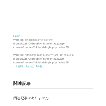
わ
せ】
1
件
有
り
Home
›
Warning
: Undefined array key 0 in
/home/c2157058/public_html/entas.jp/wp-
content/themes/folclore/single.php
on line
65
Warning
: Attempt to read property "cat_ID" on null in
/home/c2157058/public_html/entas.jp/wp-
content/themes/folclore/single.php
on line
65
›
【お問い合わせ】1件有り
関連記事
関連記事はありません