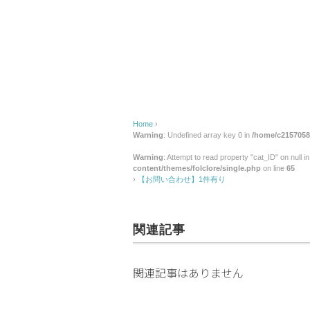
せ】
1
件
有
り
Home
›
Warning
: Undefined array key 0 in
/home/c2157058/
Warning
: Attempt to read property "cat_ID" on null i
content/themes/folclore/single.php
on line
65
›
【お問い合わせ】1件有り
関連記事
関連記事はありません