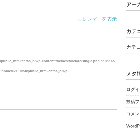
アー
カレンダーを表示
カテ
カテ
public_html/entas.jp/wp-content/themes/folclore/single.php
on line
65
n
/home/c2157058/public_html/entas.jp/wp-
メタ
ログイ
投稿フ
コメン
WordP