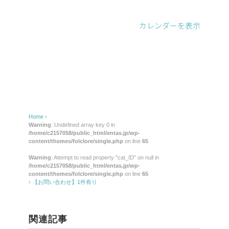
わ
せ】
カレンダーを表示
1
件
有
り
Home
›
Warning
: Undefined array key 0 in
/home/c2157058/public_html/entas.jp/wp-
content/themes/folclore/single.php
on line
65
Warning
: Attempt to read property "cat_ID" on null in
/home/c2157058/public_html/entas.jp/wp-
content/themes/folclore/single.php
on line
65
›
【お問い合わせ】1件有り
関連記事