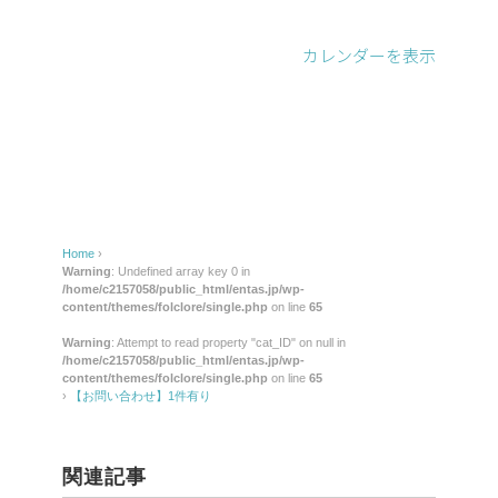
わ
せ】
カレンダーを表示
1
件
有
り
Home
›
Warning
: Undefined array key 0 in
/home/c2157058/public_html/entas.jp/wp-
content/themes/folclore/single.php
on line
65
Warning
: Attempt to read property "cat_ID" on null in
/home/c2157058/public_html/entas.jp/wp-
content/themes/folclore/single.php
on line
65
›
【お問い合わせ】1件有り
関連記事