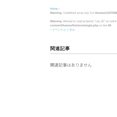
Home
›
Warning
: Undefined array key 0 in
/home/c2157058/
Warning
: Attempt to read property "cat_ID" on null i
content/themes/folclore/single.php
on line
65
›
イベントレンタル
関連記事
関連記事はありません