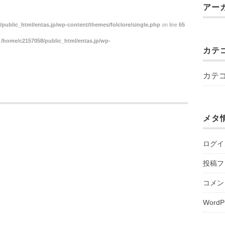
アー
public_html/entas.jp/wp-content/themes/folclore/single.php
on line
65
n
/home/c2157058/public_html/entas.jp/wp-
カテ
カテ
メタ
ログイ
投稿フ
コメン
WordP