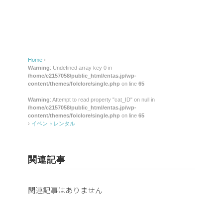
Home
›
Warning
: Undefined array key 0 in
/home/c2157058/public_html/entas.jp/wp-
content/themes/folclore/single.php
on line
65
Warning
: Attempt to read property "cat_ID" on null in
/home/c2157058/public_html/entas.jp/wp-
content/themes/folclore/single.php
on line
65
›
イベントレンタル
関連記事
関連記事はありません