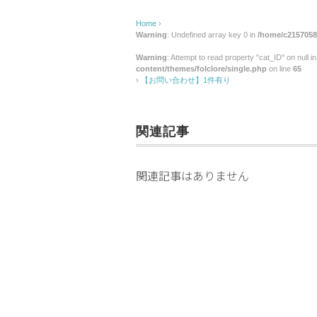
Home
›
Warning
: Undefined array key 0 in
/home/c2157058/
Warning
: Attempt to read property "cat_ID" on null i
content/themes/folclore/single.php
on line
65
›
【お問い合わせ】1件有り
関連記事
関連記事はありません