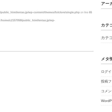
アー
public_html/entas.jp/wp-content/themes/folclore/single.php
on line
65
n
/home/c2157058/public_html/entas.jp/wp-
カテ
カテ
メタ
ログイ
投稿フ
コメン
WordP