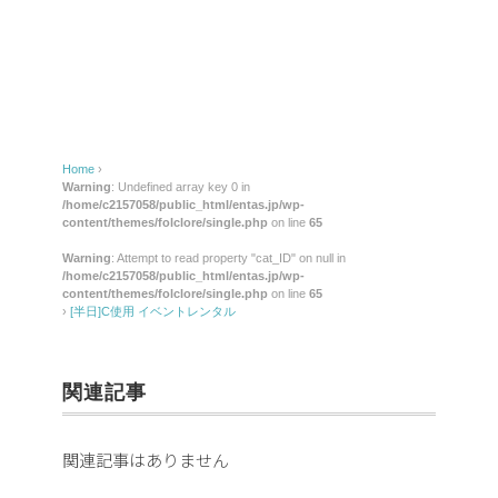
イ
ベ
ン
ト
レ
ン
Home
›
Warning
: Undefined array key 0 in
タ
/home/c2157058/public_html/entas.jp/wp-
content/themes/folclore/single.php
on line
65
ル
Warning
: Attempt to read property "cat_ID" on null in
/home/c2157058/public_html/entas.jp/wp-
content/themes/folclore/single.php
on line
65
›
[半日]C使用 イベントレンタル
関連記事
関連記事はありません