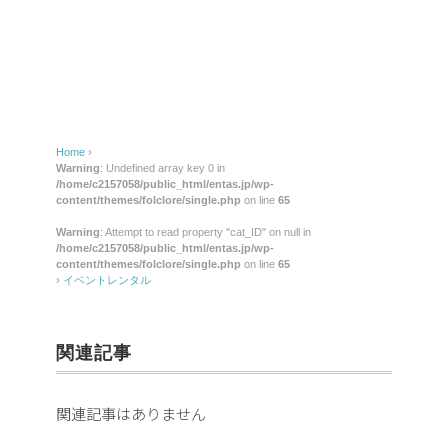
レ
ン
タ
ル
Home
›
Warning
: Undefined array key 0 in
/home/c2157058/public_html/entas.jp/wp-
content/themes/folclore/single.php
on line
65
Warning
: Attempt to read property "cat_ID" on null in
/home/c2157058/public_html/entas.jp/wp-
content/themes/folclore/single.php
on line
65
›
イベントレンタル
関連記事
関連記事はありません