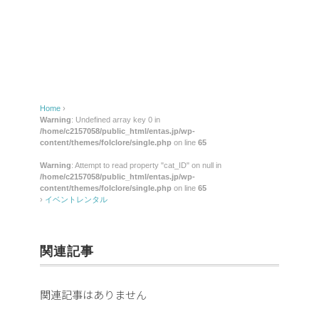
レ
ン
タ
ル
Home
›
Warning
: Undefined array key 0 in
/home/c2157058/public_html/entas.jp/wp-
content/themes/folclore/single.php
on line
65
Warning
: Attempt to read property "cat_ID" on null in
/home/c2157058/public_html/entas.jp/wp-
content/themes/folclore/single.php
on line
65
›
イベントレンタル
関連記事
関連記事はありません